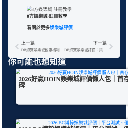
8方娛樂城-註冊教學
看關於更多
娛樂城評價
上一篇
下一篇
DB締寶娛樂城優惠福利大解放，儲值、免費送一次全解鎖
DB締寶娛樂城評價：與玩家對賭？評價異常乾淨？揭開「零差評」假面！
你可能也想知道
2026好贏HOIN娛樂城評價懶人包｜
碑