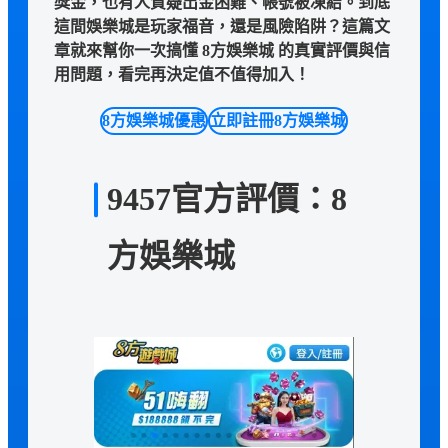
獎金，也有人質疑出金困難、帳號被凍結。到底
這間娛樂城是玩家福音，還是風險陷阱？這篇文
章就來幫你一次搞懂 8方娛樂城 的真實評價與信
用問題，看完再決定值不值得加入！
8方娛樂城優惠
立即註冊8方娛樂城
9457官方評價：8
方娛樂城