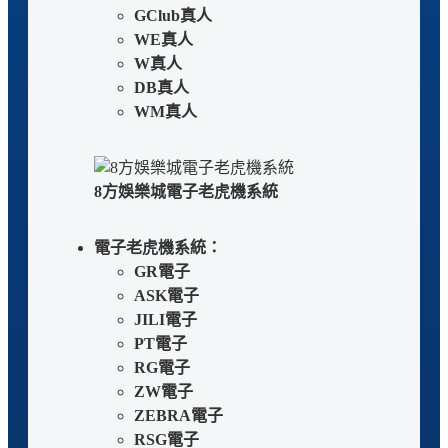
GClub真人
WE真人
W真人
DB真人
WM真人
8方娛樂城電子老虎機系統
電子老虎機系統：
GR電子
ASK電子
JILI電子
PT電子
RG電子
ZW電子
ZEBRA電子
RSG電子