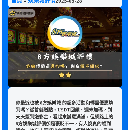
首頁
»
娛樂城評價
2025-05-28
你最近也被 8方娛樂城 的超多活動和轉盤優惠燒
到嗎？從首儲送點、USDT回饋、週末加碼，到
天天簽到送彩金，看起來誠意滿滿，但網路上的
8方娛樂城評價卻是褒貶不一，有人說真的領到