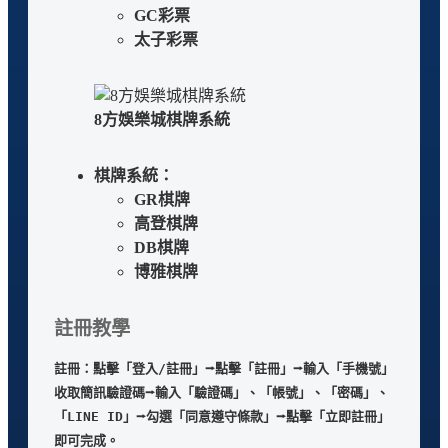
GC彩票
太子彩票
8方娛樂城棋牌系統
棋牌系統：
GR棋牌
高登棋牌
DB棋牌
博雅棋牌
註冊教學
註冊：點擊「登入/註冊」⭢
點擊「註冊」⭢
輸入「手機號」
收取簡訊驗證碼⭢輸入「驗證碼」、「帳號」、「密碼」、
「LINE ID」⭢勾選「同意遵守條款」⭢點擊「立即註冊」
即可完成。