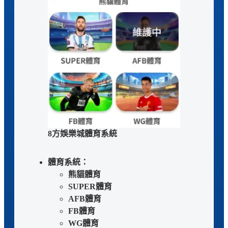
8方娛樂城體育系統
體育系統：
熊貓體育
SUPER體育
AFB體育
FB體育
WG體育