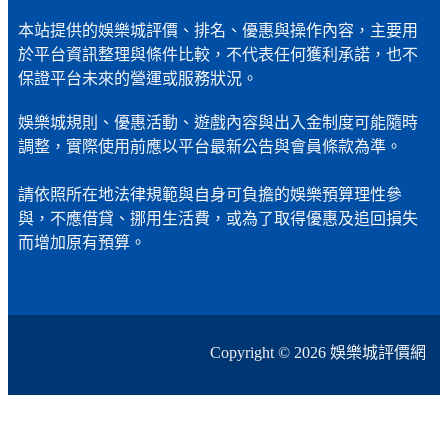
本站提供的娛樂城評價、排名、優惠與操作內容，主要用
於平台資訊整理與條件比較，不代表任何獲利承諾，也不
保證平台未來的營運或服務狀況。
娛樂城規則、優惠活動、遊戲內容與出入金制度可能隨時
調整，實際使用前應以平台最新公告與會員條款為準。
請依照所在地法律規範與自身可負擔的娛樂預算理性參
與，不應借貸、挪用生活費，或為了取得優惠及追回損失
而增加原有預算。
Copyright © 2026 娛樂城評價網