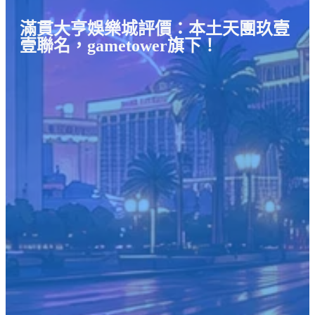
滿貫大亨娛樂城評價：本土天團玖壹
壹聯名，gametower旗下！