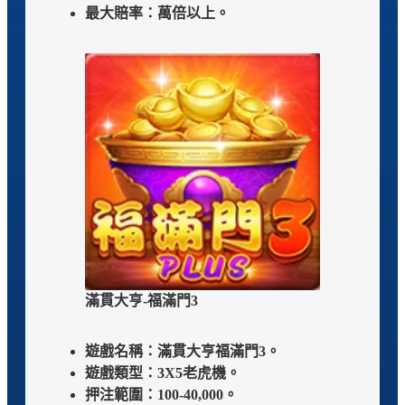
最大賠率：萬倍以上。
滿貫大亨-福滿門3
遊戲名稱：滿貫大亨福滿門3。
遊戲類型：3X5老虎機。
押注範圍：100-40,000。