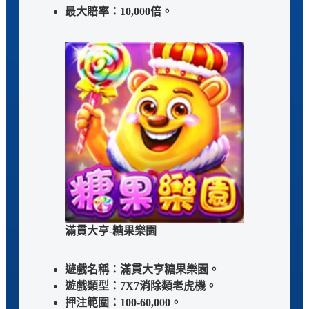
最大賠率：10,000倍。
滿貫大亨-糖果樂園
遊戲名稱：滿貫大亨糖果樂園。
遊戲類型：7X7消除類老虎機。
押注範圍：100-60,000。