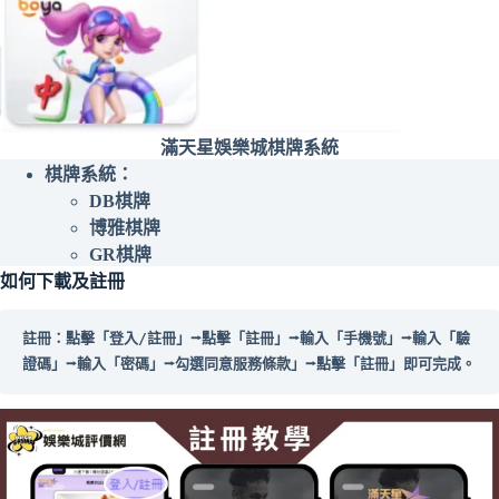
滿天星娛樂城棋牌系統
棋牌系統：
DB棋牌
博雅棋牌
GR棋牌
如何下載及註冊
註冊：點擊「登入/註冊」⭢點擊「註冊」⭢輸入「手機號」⭢輸入「驗
證碼」⭢輸入「密碼」⭢勾選同意服務條款」⭢點擊「註冊」即可完成。