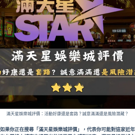
滿天星娛樂城評價：活動好康還是套路？誠意滿滿還是風險潛藏？
如果你正在搜尋「滿天星娛樂城評價」，代表你可能對這家近年