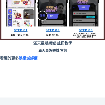
滿天星娛樂城-註冊教學
滿天星娛樂城 官網
看關於更多
娛樂城評價