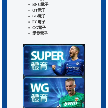
BNG電子
QT電子
GB電子
FG電子
CG電子
愛發電子