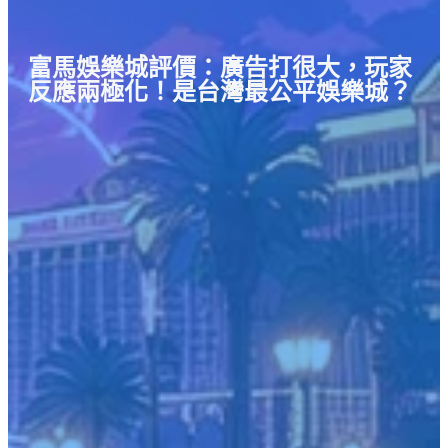
富馬娛樂城評價：廣告打很大，玩家
反應兩極化！是台灣最公平娛樂城？