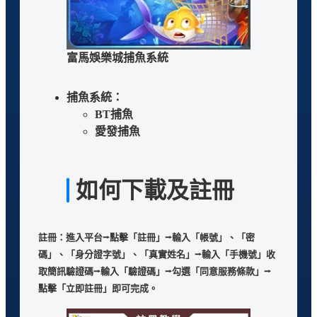
富馬娛樂城捕魚系統
捕魚系統：
BT捕魚
愛發捕魚
如何下載及註冊
註冊：進入平台⭢點擊「註冊」⭢輸入「帳號」、「密
碼」、「身分證字號」、「真實姓名」⭢輸入「手機號」收
取簡訊驗證碼⭢輸入「驗證碼」⭢勾選「同意服務條款」⭢
點擊「立即註冊」即可完成。