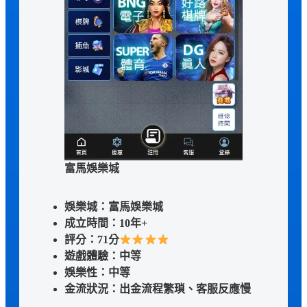
富馬娛樂城
娛樂城：​富馬娛樂城
成立時間：10年+
評分：71分
遊戲體驗：中等
娛樂性：中等
金流狀況：​出金流程繁瑣、客服反應慢​