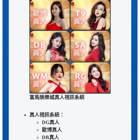
富馬娛樂城真人視訊系統
真人視訊系統：
DG真人
歐博真人
DB真人