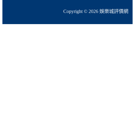
Copyright © 2026 娛樂城評價網