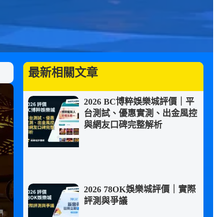
最新相關文章
2026 BC博粹娛樂城評價｜平
台測試、優惠實測、出金風控
與網友口碑完整解析
2026 78OK娛樂城評價｜實際
評測與爭議