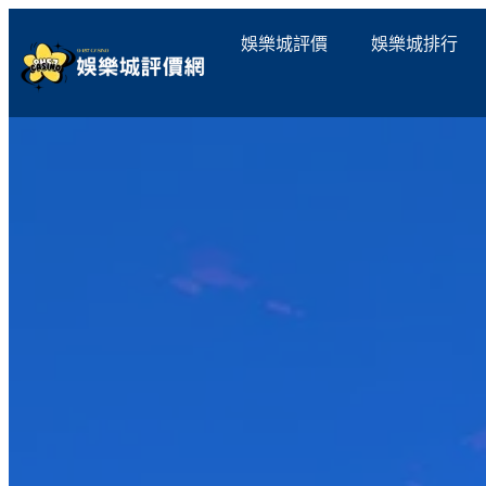
娛樂城評價
娛樂城排行