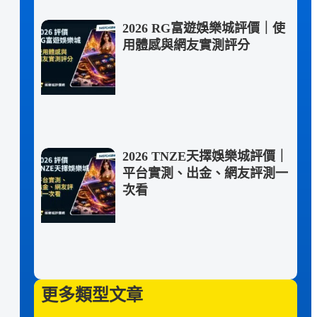
2026 RG富遊娛樂城評價｜使
用體感與網友實測評分
2026 TNZE天擇娛樂城評價｜
平台實測、出金、網友評測一
次看
更多類型文章