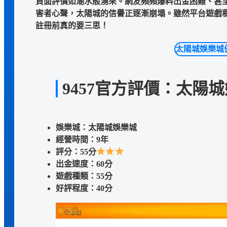
負面評價如潮水般湧來。網友頻頻爆料出金困難、甚至
害者心聲，太陽城的信譽正逐漸崩塌。雖然平台遊戲
註冊前真的要三思！
太陽城娛樂城
9457官方評價：太陽
娛樂城：
太陽城
娛樂城
經營時間：9年
評分：55分
出金速度：60分
遊戲種類：55分
好評程度：40分