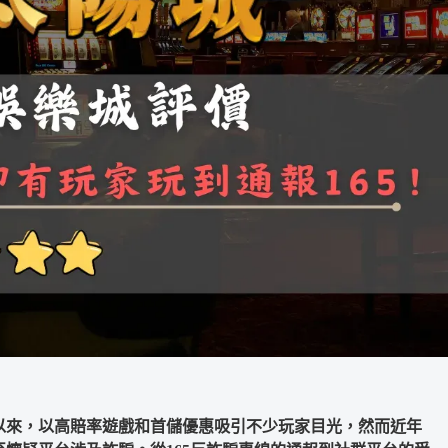
立以來，以高賠率遊戲和首儲優惠吸引不少玩家目光，然而近年