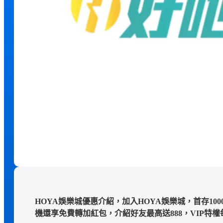
HOYA娛樂城優惠介紹，加入HOYA娛樂城，首存1000
機還享免費轉加紅包，介紹好友最高送888，VIP特