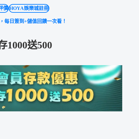
評價
HOYA娛樂城註冊
，每日簽到+儲值回饋一次看！
000送500