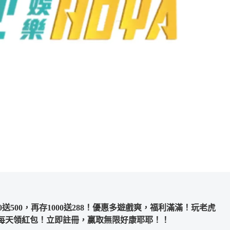
送500，再存1000送288！優惠多遊戲爽，福利滿滿
！
玩老虎
權每天領紅包！立即註冊，贏取無限好康耶耶！！