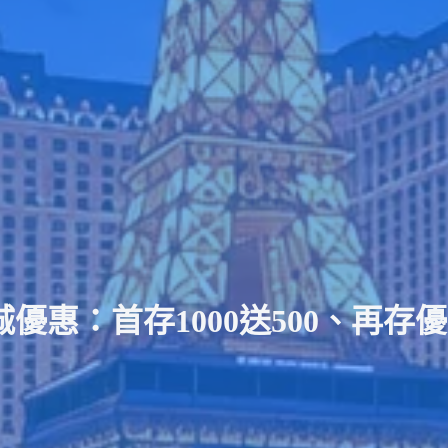
優惠：首存1000送500、再存優惠