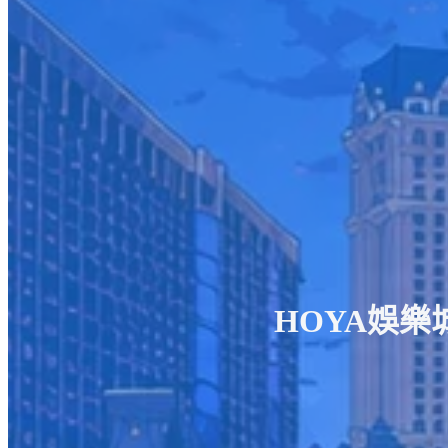
HOYA娛樂城