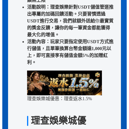
饋無上限
活動說明：理查娛樂針對USDT儲值管道推
出專屬的加碼回饋活動。只要習慣透過
USDT進行交易，我們就額外送給
你
最實質
的獎金反饋，讓你的每一筆資金都能獲得
最大化的增值。
活動內容：玩家只要指定使用USDT方式進
行儲值，且單筆換算台幣金額達1,000元以
上，即可直接享有儲值金額5%的加贈紅
利。
理查娛樂城優惠：理查返水1.5%
理查娛樂城優