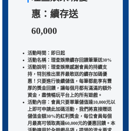
惠
：續存送
60,000
活動時間：即日起
活動名稱：理查娛樂續存回饋筆筆送30%
活動說明：理查娛樂感謝會員的持續支
持，特別推出業界最敢送的續存加碼優
惠！只要進行後續儲值，每筆都能享有豐
厚的獎金回饋，讓每個月都有滿滿的額外
資金，盡情暢玩平台上的所有遊戲。
活動內容：會員只要單筆儲值達10,000元以
上即可申請此加碼活動，我們將直接贈送
儲值金額30%的紅利獎金，每位會員每個
月最高可領取高達60,000元的優惠回饋。本
活動適用於全遊戲品項，提領的流水要求