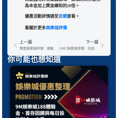
為本金加上獎金總和的20倍。
優惠活動詳情請至
官網
查看。
看關於更多
娛樂城評價
上一篇
下一篇
理查娛樂城評價：網瘋傳年輕人都在玩這間！超狂出金速度大揭密！
AMC娛樂城評價：信用版你也敢玩？額度只是數字在跳！
你可能也想知道