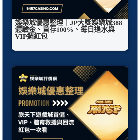
娛樂城優惠整理｜JP大獎娛樂城388
體驗金、首存100%、每日退水與
VIP週紅包