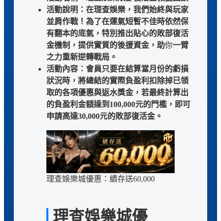
活動說明：在理查娛樂，我們始終與玩家
並肩作戰！為了在運氣短暫不佳時依然保
有翻本的底氣，特別推出貼心的敗部復活
金機制，提供實質的後援資金，助
你
一臂
之力重新逆轉戰局。
活動內容：會員只要在結算當月份的虧損
狀況時，將總結的實際負盈利扣除掉已領
取的各項優惠與返水獎金，若最終計算出
的負盈利金額達到100,000元的門檻，即可
申請高達30,000元的敗部復活金。
理查娛樂城優惠：續存送60,000
理查娛樂城優