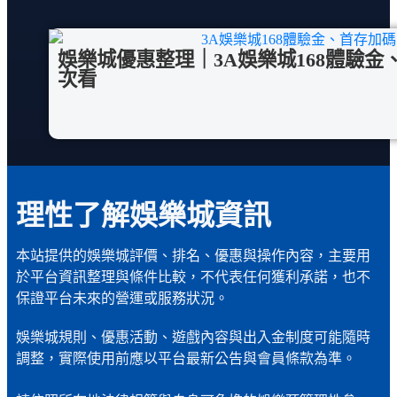
娛樂城優惠整理｜3A娛樂城168體驗金
次看
理性了解娛樂城資訊
本站提供的娛樂城評價、排名、優惠與操作內容，主要用
於平台資訊整理與條件比較，不代表任何獲利承諾，也不
保證平台未來的營運或服務狀況。
娛樂城規則、優惠活動、遊戲內容與出入金制度可能隨時
調整，實際使用前應以平台最新公告與會員條款為準。