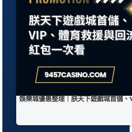
娛樂城優惠整理｜朕天下遊戲城首儲、V