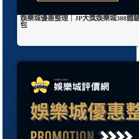
娛樂城優惠整理｜JP大獎娛樂城388體驗
包