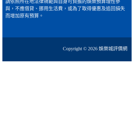
請依照所在地法律規範與自身可負擔的娛樂預算理性參
與，不應借貸、挪用生活費，或為了取得優惠及追回損失
而增加原有預算。
Copyright © 2026 娛樂城評價網