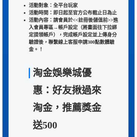
活動對象：全平台玩家
活動時間：即日起至官方公布截止日為止
活動內容：
請會員於<<註冊後儲值前>>進
入會員專區→帳戶設定（將畫面往下拉綁
定提領帳戶），完成帳戶設定並上傳身分
驗證後，聯繫線上客服申請300點數體驗
金。！
淘金娛樂城優
惠：好友揪過來
淘金，推薦獎金
送500