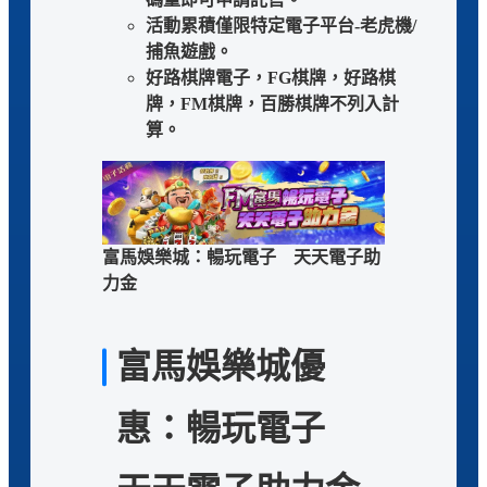
活動累積僅限特定電子平台-老虎機/
捕魚遊戲。
好路棋牌電子，FG棋牌，好路棋
牌，FM棋牌，百勝棋牌不列入計
算。
富馬娛樂城：暢玩電子 天天電子助
力金
富馬娛樂城優
惠
：暢玩電子