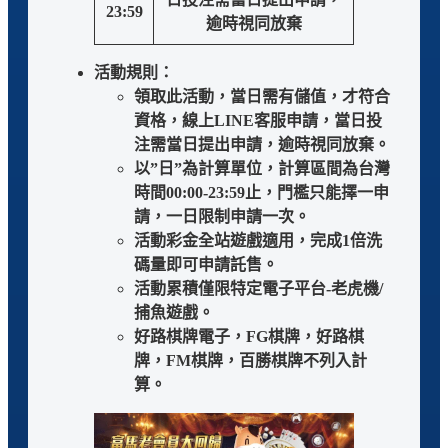
23:59
逾時視同放棄
活動規則：
領取此活動，當日需有儲值，才符合
資格，線上LINE客服申請，當日投
注需當日提出申請，逾時視同放棄。
以”日”為計算單位，計算區間為台灣
時間00:00-23:59止，門檻只能擇一申
請，一日限制申請一次。
活動彩金全站遊戲適用，完成1倍洗
碼量即可申請託售。
活動累積僅限特定電子平台-老虎機/
捕魚遊戲。
好路棋牌電子，FG棋牌，好路棋
牌，FM棋牌，百勝棋牌不列入計
算。