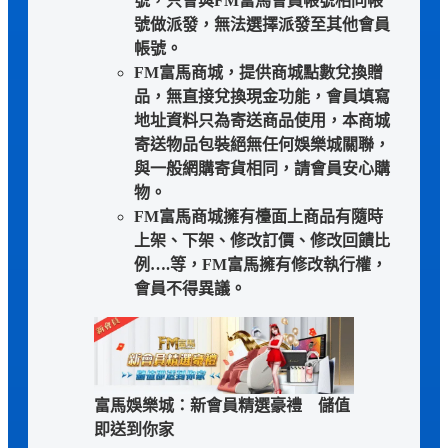
號，只會與FM富馬會員帳號相同帳
號做派發，無法選擇派發至其他會員
帳號。
FM富馬商城，提供商城點數兌換贈
品，無直接兌換現金功能，會員填寫
地址資料只為寄送商品使用，本商城
寄送物品包裝絕無任何娛樂城關聯，
與一般網購寄貨相同，請會員安心購
物。
FM富馬商城擁有檯面上商品有隨時
上架、下架、修改訂價、修改回饋比
例….等，FM富馬擁有修改執行權，
會員不得異議。
富馬娛樂城：新會員精選豪禮 儲值
即送到你家