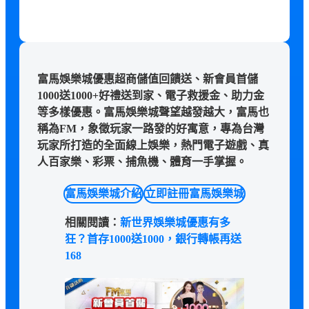
富馬娛樂城優惠超商儲值回饋送、新會員首儲
1000送1000+好禮送到家、電子救援金、助力金
等多樣優惠。富馬娛樂城聲望越發越大，富馬也
稱為FM，象徵玩家一路發的好寓意，專為台灣
玩家所打造的全面線上娛樂，熱門電子遊戲、真
人百家樂、彩票、捕魚機、體育一手掌握。
富馬娛樂城介紹
立即註冊富馬娛樂城
相關閱讀：
新世界娛樂城優惠有多
狂？首存1000送1000，銀行轉帳再送
168