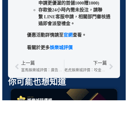
申請更優渥的首儲1000贈1000)
存款後24小時內需未投注，請聯
繫 LINE客服申請，相關部門審核通
過即會派發禮金。
優惠活動詳情請至
官網
查看。
看關於更多
娛樂城評價
上一篇
下一篇
富馬娛樂城評價：廣告打很大，玩家反應兩極化！是台灣最公平娛樂城？
老虎娛樂城評價：咬金幣不手軟？玩家怒找客服求助無門！
你可能也想知道