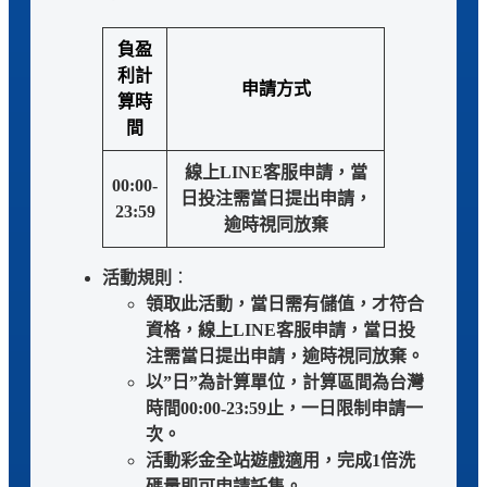
負盈
利計
申請方式
算時
間
線上LINE客服申請，當
00:00-
日投注需當日提出申請，
23:59
逾時視同放棄
活動規則
：
領取此活動，當日需有儲值，才符合
資格，線上LINE客服申請，當日投
注需當日提出申請，逾時視同放棄。
以”日”為計算單位，計算區間為台灣
時間00:00-23:59止，一日限制申請一
次。
活動彩金全站遊戲適用，完成1倍洗
碼量即可申請託售。