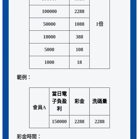
100000
2288
50000
1088
1倍
18000
388
5000
108
1000
18
範例：
當日電
子負盈
彩金
洗碼量
會員A
利
150000
2288
2288
彩金時間：