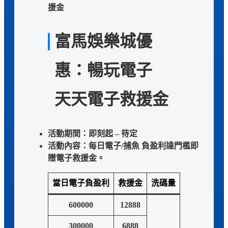
援金
富馬娛樂城優
惠
：暢玩電子
天天電子救援金
活動期間：即刻起 – 待定
活動內容：每日電子/捕魚 負盈利達門檻即
贈電子救援金。
當日電子負盈利
救援金
洗碼量
600000
12888
300000
6888