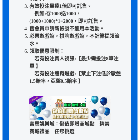
有效投注量達1倍即可託售。
例如:存1000送1000，
(1000+1000)*1=2000，即可託售。
舊會員申請新帳號不適用本活動。
彩票遊戲館，棋牌遊戲館，不計算提領流
水。
領取優惠限制：
若有投注真人視訊:【最少需投注8筆注
單 】
若有投注體育遊戲:【禁止下注低於歐盤
1.5賠率，亞盤0.5賠率 】
富馬娛樂城：儲值即贈商城點 精美
商城禮品 任您挑選