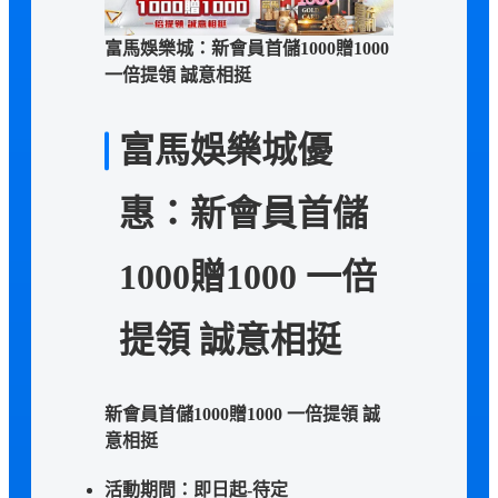
富馬娛樂城：新會員首儲1000贈1000
一倍提領 誠意相挺
富馬娛樂城優
惠
：新會員首儲
1000贈1000 一倍
提領 誠意相挺
新會員首儲1000贈1000 一倍提領 誠
意相挺
活動期間：即日起-待定