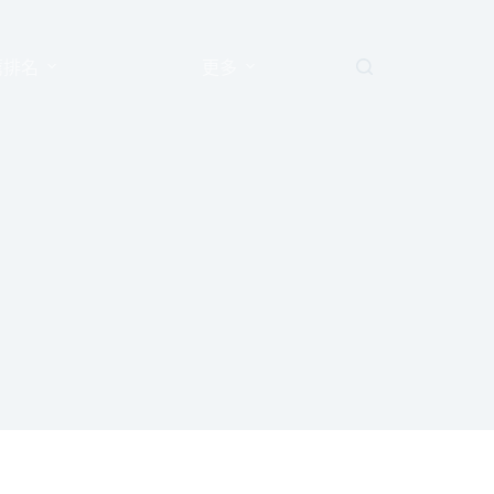
薦排名
更多