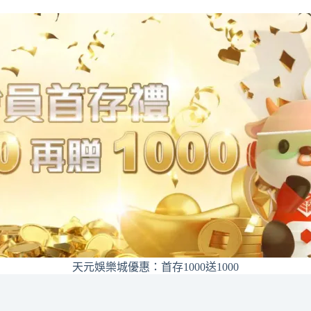
天元娛樂城優惠：首存1000送1000