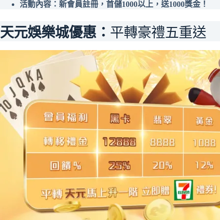
活動內容：新會員註冊，首儲1000以上，送1000獎金！
天元娛樂城優惠：
平轉豪禮五重送