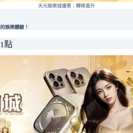
天元娛樂城優惠：轉移直升
頂的娛樂體驗！
1點