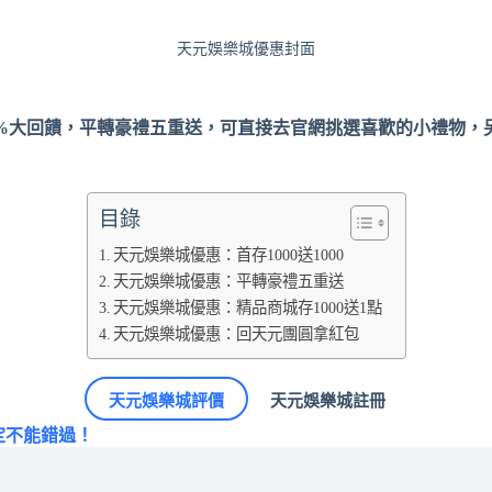
天元娛樂城優惠封面
100%大回饋，平轉豪禮五重送，可直接去官網挑選喜歡的小禮物，
目錄
天元娛樂城優惠：首存1000送1000
天元娛樂城優惠：平轉豪禮五重送
天元娛樂城優惠：精品商城存1000送1點
天元娛樂城優惠：回天元團圓拿紅包
天元娛樂城評價
天元娛樂城註冊
一定不能錯過！