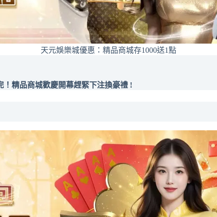
天元娛樂城優惠：精品商城存1000送1點
！精品商城歡慶開幕趕緊下注換豪禮 !