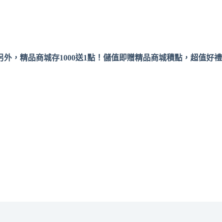
另外，精品商城存1000送1點！儲值即贈精品商城積點，超值好禮