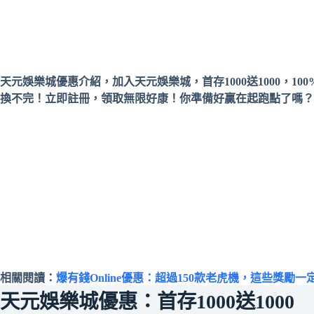
天元娛樂城優惠介紹，加入天元娛樂城，首存1000送1000，
換不完！立即註冊，領取無限好康！你準備好贏在起跑點了嗎？
相關閱讀：
爆有錢Online優惠：超過150款老虎機，這些獎勵
天元娛樂城優惠：首存1000送1000