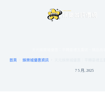
跳
至
主
要
內
容
天元娛樂城優惠：平轉豪禮五重送、精品商城存
首頁
娛樂城優惠資訊
天元娛樂城優惠：平轉豪禮五重
7 5 月, 2025