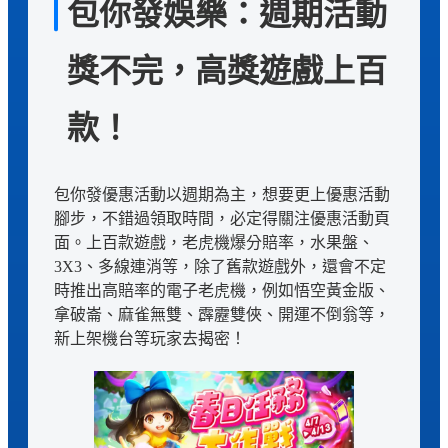
包你發娛樂：週期活動
獎不完，高獎遊戲上百
款！
包你發優惠活動以週期為主，想要更上優惠活動
腳步，不錯過領取時間，必定得關注優惠活動頁
面。上百款遊戲，老虎機爆分賠率，水果盤、
3X3、多線連消等，除了舊款遊戲外，還會不定
時推出高賠率的電子老虎機，例如悟空黃金版、
拿破崙、麻雀無雙、霹靂雙俠、開運不倒翁等，
新上架機台等玩家去揭密！