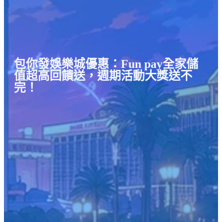
包你發娛樂城優惠：Fun pay全家儲
值超高回饋送，週期活動大獎送不
完！