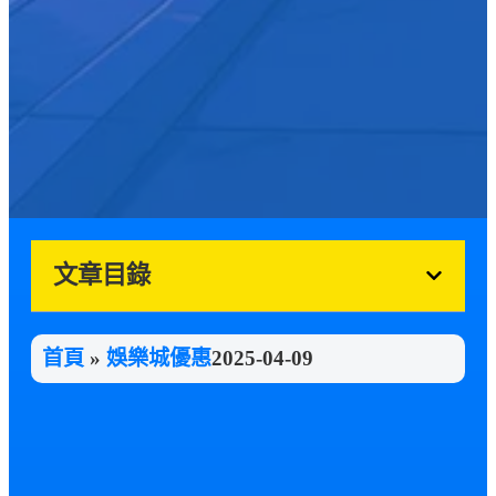
文章目錄
首頁
»
娛樂城優惠
2025-04-09