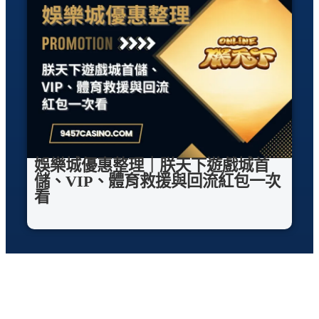
娛樂城優惠整理｜朕天下遊戲城首
儲、VIP、體育救援與回流紅包一次
看